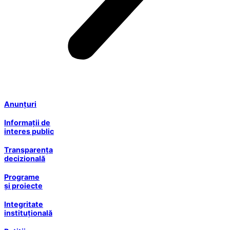
Anunțuri
Informații de
interes public
Transparența
decizională
Programe
și proiecte
Integritate
instituțională