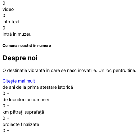
0
video
0
info text
0
Intră în muzeu
Comuna noastră în numere
Despre noi
O destinație vibrantă în care se nasc inovațiile. Un loc pentru tine.
Citește mai mult
de ani de la prima atestare istorică
0
+
de locuitori ai comunei
0
+
km pătrați suprafață
0
+
proiecte finalizate
0
+