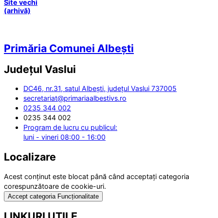
Site vechi
(arhivă)
Primăria Comunei Albești
Județul
Vaslui
DC46, nr.31, satul Albești, județul Vaslui 737005
secretariat@primariaalbestivs.ro
0235 344 002
0235 344 002
Program de lucru cu publicul:
luni - vineri 08:00 - 16:00
Localizare
Acest conținut este blocat până când acceptați categoria
corespunzătoare de cookie-uri.
Accept categoria Funcționalitate
LINKURI UTILE