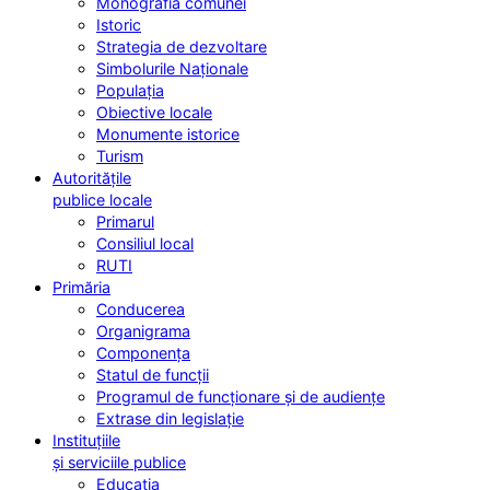
Monografia comunei
Istoric
Strategia de dezvoltare
Simbolurile Naționale
Populația
Obiective locale
Monumente istorice
Turism
Autoritățile
publice locale
Primarul
Consiliul local
RUTI
Primăria
Conducerea
Organigrama
Componența
Statul de funcții
Programul de funcționare și de audiențe
Extrase din legislație
Instituțiile
și serviciile publice
Educația