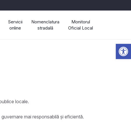
Servicii
Nomenclatura
Monitorul
online
stradală
Oficial Local
Open 
publice locale.
 o guvernare mai responsabilă și eficientă.