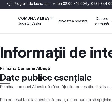
Program de lucru: luni - vineri 08:00 - 16:00
0235 344 0
Despre
COMUNA ALBEȘTI
Povestea noastră
Județul
Vaslui
comună
Informații de int
Primăria Comunei Albești
Date publice esențiale
Primăria comunei Albești oferă cetățenilor acces direct și transpa
Prin accesul facil la aceste informații, ne propunem să sprijinim