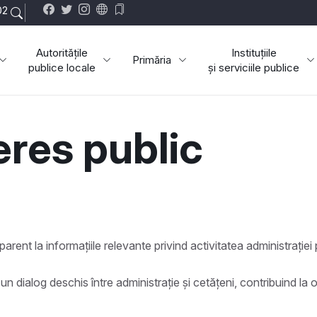
02
Autoritățile
Instituțiile
Primăria
publice locale
și serviciile publice
Comuna Albești
eres public
rent la informațiile relevante privind activitatea administrației 
 un dialog deschis între administrație și cetățeni, contribuind la