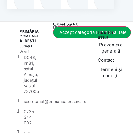
LOCALIZARE
Acest conținut este blocat până când acceptați categoria corespunzătoare de cookie-uri.
PRIMĂRIA
Accept categoria Funcționalitate
LINKURI
COMUNEI
UTILE
ALBEȘTI
Prezentare
Județul
generală
Vaslui
DC46,
Contact
nr.31,
satul
Termeni și
Albești,
condiții
județul
Vaslui
737005
secretariat@primariaalbestivs.ro
0235
344
002