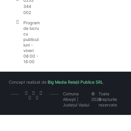
0235
344
002
Program
de lucru
cu
publicul:
luni -
vineri
08:00 -
16:00
Concept realizat de
Big Media Relații Publice SRL
Comuna
©
Toate
Albești |
2026
drepturile
Județul Vaslui
rezervate