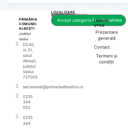
LOCALIZARE
Acest conținut este blocat până când acceptați categoria corespunzătoare de cookie-uri.
PRIMĂRIA
Accept categoria Funcționalitate
LINKURI
COMUNEI
UTILE
ALBEȘTI
Prezentare
Județul
generală
Vaslui
DC46,
Contact
nr.31,
satul
Termeni și
Albești,
condiții
județul
Vaslui
737005
secretariat@primariaalbestivs.ro
0235
344
002
0235
344