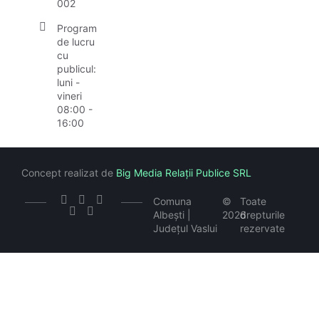
002
Program
de lucru
cu
publicul:
luni -
vineri
08:00 -
16:00
Concept realizat de
Big Media Relații Publice SRL
Comuna
©
Toate
Albești |
2026
drepturile
Județul Vaslui
rezervate