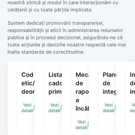
noastră zilnică și modul în care interacționăm cu
cetățenii și cu toate părțile implicate.
Suntem dedicați promovării transparenței,
responsabilității și eticii în administrarea resurselor
publice și în procesul decizional, asigurându-ne că
toate acțiunile și deciziile noastre respectă cele mai
înalte standarde de corectitudine.
Cod
Lista
Mecanismul
Planul
I
etic/
cadourilor
de
de
d
deontologic
primite
raportare
integritate
i
a
Vezi
Vezi
Vezi
V
încălcărilor
detalii
detalii
detalii
det
Vezi
detalii