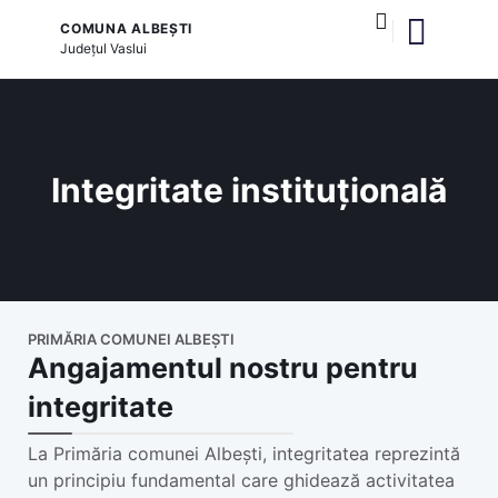
COMUNA ALBEȘTI
Județul
Vaslui
Povestea noastră
și serviciile publice
Integritate instituțională
PRIMĂRIA COMUNEI ALBEȘTI
Angajamentul nostru pentru
integritate
La Primăria comunei Albești, integritatea reprezintă
un principiu fundamental care ghidează activitatea