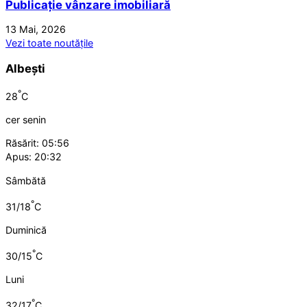
Publicație vânzare imobiliară
13 Mai, 2026
Vezi toate noutățile
Albești
°
28
C
cer senin
Răsărit: 05:56
Apus: 20:32
Sâmbătă
°
31/18
C
Duminică
°
30/15
C
Luni
°
32/17
C