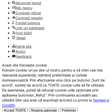
Micșorați textul
Alb-negru
Contrast ridicat
Contrast negativ
Fundal luminos
Link-uri subliniate
Font lizibil
Reset
Hartă site
Ajutor
Feedback
Acest site folosește cookie
Folosim cookie-uri pe site-ul nostru pentru a vă oferi cea mai
relevantă experiență, reținând preferințele și vizitele
dumneavoastră. Prin efectuarea unui click pe butonul „Sunt de
acord”, sunteți de acord ca TOATE cookie-urile să fie utilizate.
De asemenea, puteți să refuzați cookie-urile opționale prin
apăsarea butonului „Refuz”. Prin continuarea accesării sau
utilizării Site-ului web vă exprimați acordul cu privire la
Termeni și
Condiții
.
Accept TOATE
Resping opționale
Preferințe