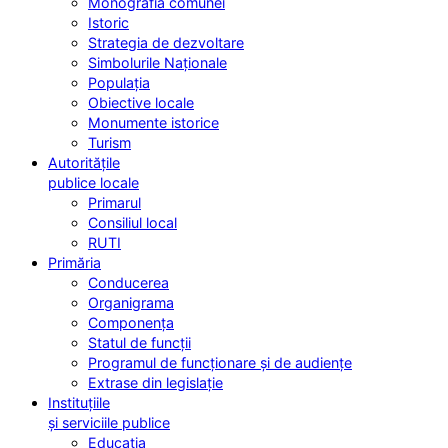
Monografia comunei
Istoric
Strategia de dezvoltare
Simbolurile Naționale
Populația
Obiective locale
Monumente istorice
Turism
Autoritățile
publice locale
Primarul
Consiliul local
RUTI
Primăria
Conducerea
Organigrama
Componența
Statul de funcții
Programul de funcționare și de audiențe
Extrase din legislație
Instituțiile
și serviciile publice
Educația