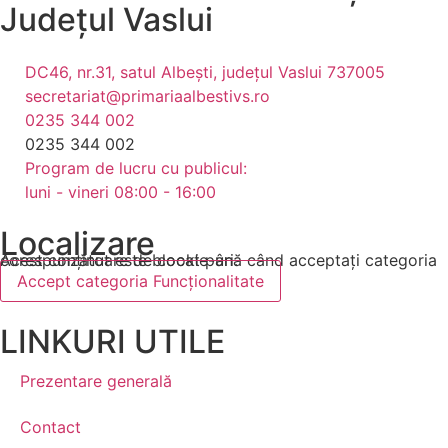
Județul
Vaslui
DC46, nr.31, satul Albești, județul Vaslui 737005
secretariat@primariaalbestivs.ro
0235 344 002
0235 344 002
Program de lucru cu publicul:
luni - vineri 08:00 - 16:00
Localizare
Acest conținut este blocat până când acceptați categoria corespunzătoare de cookie-uri.
Accept categoria Funcționalitate
LINKURI UTILE
Prezentare generală
Contact